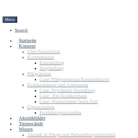
Menu
Search
Startseite
Konzept
Über Sonovision
Kompetenzen
Raumteilung
Wegfindung
Pflegeheime
Case: Pflegezentrum Kastaniehaven
Krankenhäuser und Arztpraxen
Case: Psychiatrie Svendborg
Case: Ærø Krankenhaus
Case: Wartezimmer beim Arzt
Eigenschaften
Produkteigenschaften
Akustikbilder
Trennwände
Wissen
Akustik in Pflege und Behandlungsbereichen