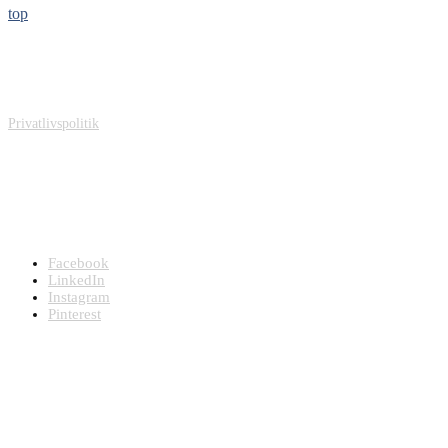
top
Sonovision ApS
Carit Etlars Vej 49
DK-5230 Odense M
Denmark
Privatlivspolitik
CVR og Bank
CVR: DK26719623
Bankkonto: 3409 13298939
Sonovision ApS - Tryghedsskabende kunst og helende arkitektur på
hospitaler, plejehjem, bosteder og venteværelser
Facebook
LinkedIn
Instagram
Pinterest