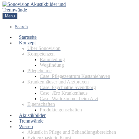
Menu
Search
Startseite
Konzept
Über Sonovision
Kompetenzen
Raumteilung
Wegfindung
Pflegeheime
Case: Pflegezentrum Kastaniehaven
Krankenhäuser und Arztpraxen
Case: Psychiatrie Svendborg
Case: Ærø Krankenhaus
Case: Wartezimmer beim Arzt
Eigenschaften
Produkteigenschaften
Akustikbilder
Trennwände
Wissen
Akustik in Pflege und Behandlungsbereichen
Evidenzbasierte Kunst