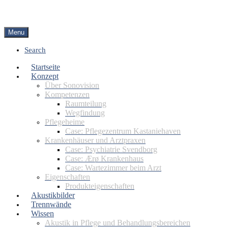
Menu
Search
Startseite
Konzept
Über Sonovision
Kompetenzen
Raumteilung
Wegfindung
Pflegeheime
Case: Pflegezentrum Kastaniehaven
Krankenhäuser und Arztpraxen
Case: Psychiatrie Svendborg
Case: Ærø Krankenhaus
Case: Wartezimmer beim Arzt
Eigenschaften
Produkteigenschaften
Akustikbilder
Trennwände
Wissen
Akustik in Pflege und Behandlungsbereichen