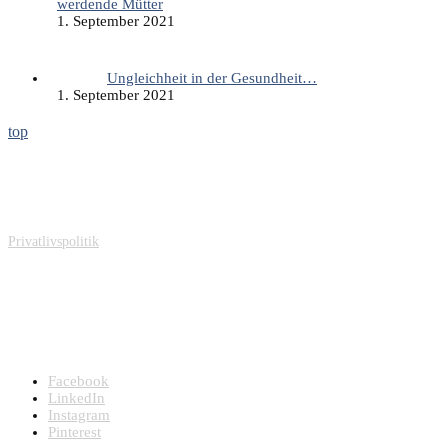
werdende Mütter
1. September 2021
Ungleichheit in der Gesundheit…
1. September 2021
top
Sonovision ApS
Carit Etlars Vej 49
DK-5230 Odense M
Denmark
Privatlivspolitik
CVR og Bank
CVR: DK26719623
Bankkonto: 3409 13298939
Sonovision ApS - Tryghedsskabende kunst og helende arkitektur på
hospitaler, plejehjem, bosteder og venteværelser
Facebook
LinkedIn
Instagram
Pinterest