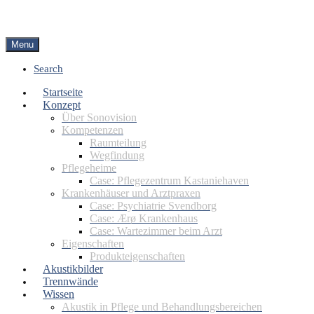
Menu
Search
Startseite
Konzept
Über Sonovision
Kompetenzen
Raumteilung
Wegfindung
Pflegeheime
Case: Pflegezentrum Kastaniehaven
Krankenhäuser und Arztpraxen
Case: Psychiatrie Svendborg
Case: Ærø Krankenhaus
Case: Wartezimmer beim Arzt
Eigenschaften
Produkteigenschaften
Akustikbilder
Trennwände
Wissen
Akustik in Pflege und Behandlungsbereichen