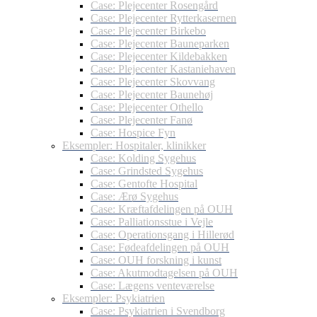
Case: Plejecenter Rosengård
Case: Plejecenter Rytterkasernen
Case: Plejecenter Birkebo
Case: Plejecenter Bauneparken
Case: Plejecenter Kildebakken
Case: Plejecenter Kastaniehaven
Case: Plejecenter Skovvang
Case: Plejecenter Baunehøj
Case: Plejecenter Othello
Case: Plejecenter Fanø
Case: Hospice Fyn
Eksempler: Hospitaler, klinikker
Case: Kolding Sygehus
Case: Grindsted Sygehus
Case: Gentofte Hospital
Case: Ærø Sygehus
Case: Kræftafdelingen på OUH
Case: Palliationsstue i Vejle
Case: Operationsgang i Hillerød
Case: Fødeafdelingen på OUH
Case: OUH forskning i kunst
Case: Akutmodtagelsen på OUH
Case: Lægens venteværelse
Eksempler: Psykiatrien
Case: Psykiatrien i Svendborg