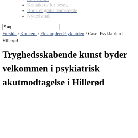
Kontakt os for besøg
Book et gratis teamsmøde
Nyhedsmail
Forside
/
Koncept
/
Eksempler: Psykiatrien
/
Case: Psykiatrien i
Hillerød
Tryghedsskabende kunst byder
velkommen i psykiatrisk
akutmodtagelse i Hillerød