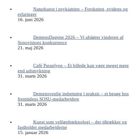
Naturkunst i psykiatrien – Forskning, evidens og
erfaringer
16. juni 2026
DemensDagene 2026 – Vi afslører vinderen af
Sonovisions konkurrence
21. maj 2026
Café Paraplyen – Et billede kan være meget mere
end udsmykning
31. marts 2026
Demensvenlig indretning i praksis – et besøg hos
fremtidens SOSU-medarbejdere
31. marts 2026
Kunst som velfærdsteknologi – der tiltrækker og
fastholder medarbejderne
15. januar 2026