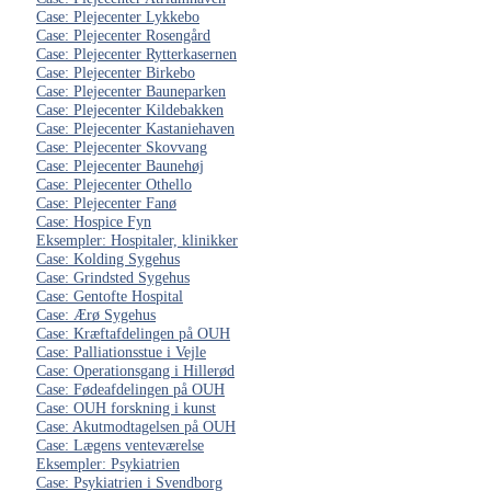
Case: Plejecenter Lykkebo
Case: Plejecenter Rosengård
Case: Plejecenter Rytterkasernen
Case: Plejecenter Birkebo
Case: Plejecenter Bauneparken
Case: Plejecenter Kildebakken
Case: Plejecenter Kastaniehaven
Case: Plejecenter Skovvang
Case: Plejecenter Baunehøj
Case: Plejecenter Othello
Case: Plejecenter Fanø
Case: Hospice Fyn
Eksempler: Hospitaler, klinikker
Case: Kolding Sygehus
Case: Grindsted Sygehus
Case: Gentofte Hospital
Case: Ærø Sygehus
Case: Kræftafdelingen på OUH
Case: Palliationsstue i Vejle
Case: Operationsgang i Hillerød
Case: Fødeafdelingen på OUH
Case: OUH forskning i kunst
Case: Akutmodtagelsen på OUH
Case: Lægens venteværelse
Eksempler: Psykiatrien
Case: Psykiatrien i Svendborg