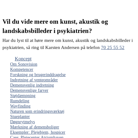
Vil du vide mere om kunst, akustik og
landskabsbilleder i psykiatrien?
Har du lyst til at høre mere om kunst, akustik og landskabsbilleder i
psykiatrien, så ring til Karsten Andersen på telefon
70 25 55 52
Koncept
Om Sonovision
Kompetencer
Forskning og brugerinddragelse
Indretning af venteområder
Demensvenlig indretning
Demensvenlige farver
Støjdæmpning
Rumdeling
Wayfinding
Naturen som erindringsværktøj
Stueplanter
Døgnrytmelys
Mærkning af demensboliger
Eksempler: Plejehjem, hospicer
Case: Plejecenter Atriumhaven