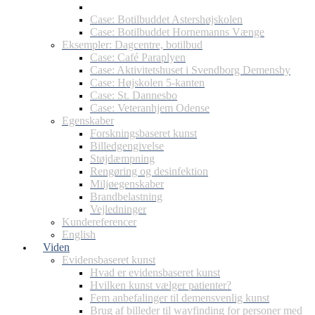
Case: Psykiatrien i Hillerød
Case: Botilbuddet Astershøjskolen
Case: Botilbuddet Hornemanns Vænge
Eksempler: Dagcentre, botilbud
Case: Café Paraplyen
Case: Aktivitetshuset i Svendborg Demensby
Case: Højskolen 5-kanten
Case: St. Dannesbo
Case: Veteranhjem Odense
Egenskaber
Forskningsbaseret kunst
Billedgengivelse
Støjdæmpning
Rengøring og desinfektion
Miljøegenskaber
Brandbelastning
Vejledninger
Kundereferencer
English
Viden
Evidensbaseret kunst
Hvad er evidensbaseret kunst
Hvilken kunst vælger patienter?
Fem anbefalinger til demensvenlig kunst
Brug af billeder til wayfinding for personer med