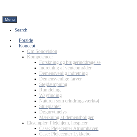
Menu
Search
Forside
Koncept
Om Sonovision
Kompetencer
Forskning og brugerinddragelse
Indretning af venteområder
Demensvenlig indretning
Demensvenlige farver
Støjdæmpning
Rumdeling
Wayfinding
Naturen som erindringsværktøj
Stueplanter
Døgnrytmelys
Mærkning af demensboliger
Eksempler: Plejehjem, hospicer
Case: Plejecenter Atriumhaven
Case: Plejecenter Lykkebo