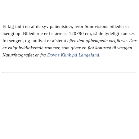
Et kig ind i en af de syv patientstuer, hvor Sonovisions billeder er
hængt op. Billederne er i størrelse 120×90 cm, så de tydeligt kan ses
fra sengen, og motivet er afstemt
efter den afdæmpede vægfarve. Der
er valgt hvidlakerede rammer, som
giver en flot kontrast til væggen.
Naturfotografiet er fra
Dovns Klink på Langeland
.