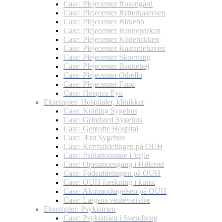
Case: Plejecenter Rosengård
Case: Plejecenter Rytterkasernen
Case: Plejecenter Birkebo
Case: Plejecenter Bauneparken
Case: Plejecenter Kildebakken
Case: Plejecenter Kastaniehaven
Case: Plejecenter Skovvang
Case: Plejecenter Baunehøj
Case: Plejecenter Othello
Case: Plejecenter Fanø
Case: Hospice Fyn
Eksempler: Hospitaler, klinikker
Case: Kolding Sygehus
Case: Grindsted Sygehus
Case: Gentofte Hospital
Case: Ærø Sygehus
Case: Kræftafdelingen på OUH
Case: Palliationsstue i Vejle
Case: Operationsgang i Hillerød
Case: Fødeafdelingen på OUH
Case: OUH forskning i kunst
Case: Akutmodtagelsen på OUH
Case: Lægens venteværelse
Eksempler: Psykiatrien
Case: Psykiatrien i Svendborg