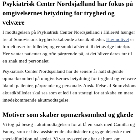
Psykiatrisk Center Nordsjælland har fokus på
omgivelsernes betydning for tryghed og
velvære
I modtagelsen på Psykiatrisk Center Nordsjælland i Hillerød hænger
tre af Sonovisions tryghedsskabende akustikbilleder.
Havmotivet
er
fordelt over tre billeder, og er smukt afstemt til det øvrige interiør.
Her venter patienter og ofte pårørende på, at det bliver deres tur til
en snak med personalet.
Psykiatrisk Center Nordsjælland har de senere år haft stigende
opmærksomhed på omgivelsernes betydning for tryghed og velvære
blandt patienter, pårørende og personale. Anskaffelse af Sonovisions
akustikbilleder skal ses som et led i en strategi for at skabe en mere
imødekommende akutmodtagelse.
Motiver som skaber opmærksomhed og glæde
Vi tog på besøg i akutmodtagelsen for at få en snak med Camilla og
Fanny, som er hhv. assisterende afsnitsleder og sygeplejerske med
specialfunktion på stedet. Vi var nysgerrige efter at høre, om