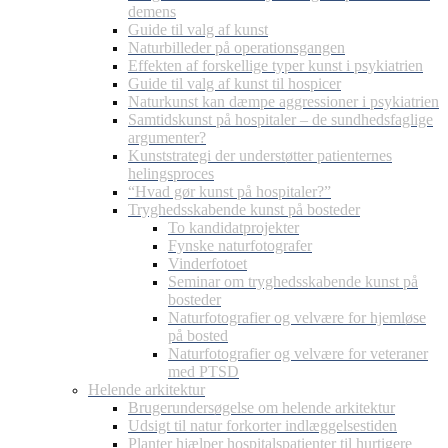
demens
Guide til valg af kunst
Naturbilleder på operationsgangen
Effekten af forskellige typer kunst i psykiatrien
Guide til valg af kunst til hospicer
Naturkunst kan dæmpe aggressioner i psykiatrien
Samtidskunst på hospitaler – de sundhedsfaglige
argumenter?
Kunststrategi der understøtter patienternes
helingsproces
“Hvad gør kunst på hospitaler?”
Tryghedsskabende kunst på bosteder
To kandidatprojekter
Fynske naturfotografer
Vinderfotoet
Seminar om tryghedsskabende kunst på
bosteder
Naturfotografier og velvære for hjemløse
på bosted
Naturfotografier og velvære for veteraner
med PTSD
Helende arkitektur
Brugerundersøgelse om helende arkitektur
Udsigt til natur forkorter indlæggelsestiden
Planter hjælper hospitalspatienter til hurtigere