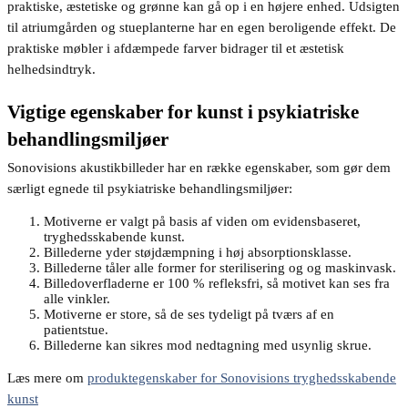
praktiske, æstetiske og grønne kan gå op i en højere enhed. Udsigten
til atriumgården og stueplanterne har en egen beroligende effekt. De
praktiske møbler i afdæmpede farver bidrager til et æstetisk
helhedsindtryk.
Vigtige egenskaber for kunst i psykiatriske
behandlingsmiljøer
Sonovisions akustikbilleder har en række egenskaber, som gør dem
særligt egnede til psykiatriske behandlingsmiljøer:
Motiverne er valgt på basis af viden om evidensbaseret,
tryghedsskabende kunst.
Billederne yder støjdæmpning i høj absorptionsklasse.
Billederne tåler alle former for sterilisering og og maskinvask.
Billedoverfladerne er 100 % refleksfri, så motivet kan ses fra
alle vinkler.
Motiverne er store, så de ses tydeligt på tværs af en
patientstue.
Billederne kan sikres mod nedtagning med usynlig skrue.
Læs mere om
produktegenskaber for Sonovisions tryghedsskabende
kunst