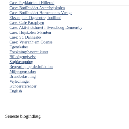
Case: Psykiatrien i Hillerød
Case: Botilbuddet Astershøjskolen
Case: Botilbuddet Hornemanns Vænge
Eksempler: Dagcentre, botilbud
Case: Café Paraplyen
Case: Aktivitetshuset i Svendborg Demensby
Case: Højskolen 5-kanten
Case: St. Dannesbo
Case: Veteranhjem Odense
Egenskaber
Forskningsbaseret kunst
Billedgengivelse
Støjdæmpning
Rengøring og desinfektion
Miljøegenskaber
Brandbelastning
Vejledninger
Kundereferencer
English
Seneste blogindlæg