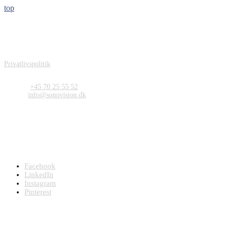
top
Sonovision ApS
Carit Etlars Vej 49
DK-5230 Odense M
Denmark
Privatlivspolitik
Kontakt
Telefon:
+45 70 25 55 52
E-mail:
info@sonovision.dk
CVR og Bank
CVR: DK26719623
Bankkonto: 3409 13298939
Sonovision ApS - Tryghedsskabende kunst og helende arkitektur på
hospitaler, plejehjem, bosteder og venteværelser
Facebook
LinkedIn
Instagram
Pinterest