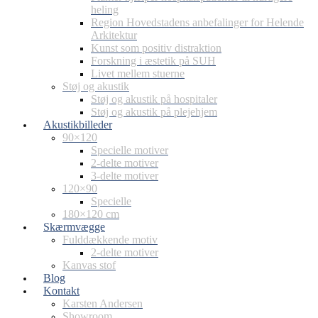
heling
Region Hovedstadens anbefalinger for Helende
Arkitektur
Kunst som positiv distraktion
Forskning i æstetik på SUH
Livet mellem stuerne
Støj og akustik
Støj og akustik på hospitaler
Støj og akustik på plejehjem
Akustikbilleder
90×120
Specielle motiver
2-delte motiver
3-delte motiver
120×90
Specielle
180×120 cm
Skærmvægge
Fulddækkende motiv
2-delte motiver
Kanvas stof
Blog
Kontakt
Karsten Andersen
Showroom