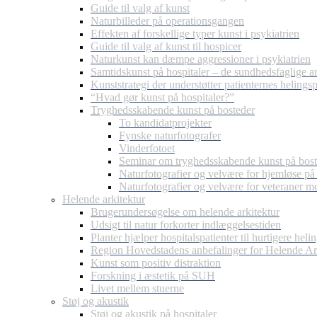
Guide til valg af kunst
Naturbilleder på operationsgangen
Effekten af forskellige typer kunst i psykiatrien
Guide til valg af kunst til hospicer
Naturkunst kan dæmpe aggressioner i psykiatrien
Samtidskunst på hospitaler – de sundhedsfaglige 
Kunststrategi der understøtter patienternes helings
“Hvad gør kunst på hospitaler?”
Tryghedsskabende kunst på bosteder
To kandidatprojekter
Fynske naturfotografer
Vinderfotoet
Seminar om tryghedsskabende kunst på bost
Naturfotografier og velvære for hjemløse på
Naturfotografier og velvære for veteraner
Helende arkitektur
Brugerundersøgelse om helende arkitektur
Udsigt til natur forkorter indlæggelsestiden
Planter hjælper hospitalspatienter til hurtigere heli
Region Hovedstadens anbefalinger for Helende Ar
Kunst som positiv distraktion
Forskning i æstetik på SUH
Livet mellem stuerne
Støj og akustik
Støj og akustik på hospitaler