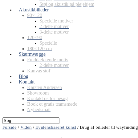
Støj og akustik på plejehjem
Akustikbilleder
90×120
Specielle motiver
2-delte motiver
3-delte motiver
120×90
Specielle
180×120 cm
Skærmvægge
Fulddækkende motiv
2-delte motiver
Kanvas stof
Blog
Kontakt
Karsten Andersen
Showroom
Kontakt os for besøg
Book et gratis teamsmøde
Nyhedsmail
Forside
/
Viden
/
Evidensbaseret kunst
/
Brug af billeder til wayfindi