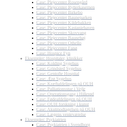
Case: Plejecenter Rosengård
Case: Plejecenter Rytterkasernen
Case: Plejecenter Birkebo
Case: Plejecenter Bauneparken
Case: Plejecenter Kildebakken
Case: Plejecenter Kastaniehaven
Case: Plejecenter Skovvang
Case: Plejecenter Baunehøj
Case: Plejecenter Othello
Case: Plejecenter Fanø
Case: Hospice Fyn
Eksempler: Hospitaler, klinikker
Case: Kolding Sygehus
Case: Grindsted Sygehus
Case: Gentofte Hospital
Case: Ærø Sygehus
Case: Kræftafdelingen på OUH
Case: Palliationsstue i Vejle
Case: Operationsgang i Hillerød
Case: Fødeafdelingen på OUH
Case: OUH forskning i kunst
Case: Akutmodtagelsen på OUH
Case: Lægens venteværelse
Eksempler: Psykiatrien
Case: Psykiatrien i Svendborg