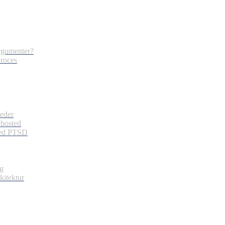
argumenter?
proces
eder
 bosted
 med PTSD
ng
kitektur