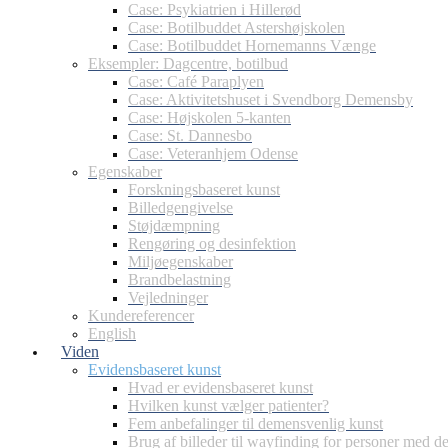
Case: Psykiatrien i Hillerød
Case: Botilbuddet Astershøjskolen
Case: Botilbuddet Hornemanns Vænge
Eksempler: Dagcentre, botilbud
Case: Café Paraplyen
Case: Aktivitetshuset i Svendborg Demensby
Case: Højskolen 5-kanten
Case: St. Dannesbo
Case: Veteranhjem Odense
Egenskaber
Forskningsbaseret kunst
Billedgengivelse
Støjdæmpning
Rengøring og desinfektion
Miljøegenskaber
Brandbelastning
Vejledninger
Kundereferencer
English
Viden
Evidensbaseret kunst
Hvad er evidensbaseret kunst
Hvilken kunst vælger patienter?
Fem anbefalinger til demensvenlig kunst
Brug af billeder til wayfinding for personer med 