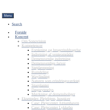
Menu
Search
Forside
Koncept
Om Sonovision
Kompetencer
Forskning og brugerinddragelse
Indretning af venteområder
Demensvenlig indretning
Demensvenlige farver
Støjdæmpning
Rumdeling
Wayfinding
Naturen som erindringsværktøj
Stueplanter
Døgnrytmelys
Mærkning af demensboliger
Eksempler: Plejehjem, hospicer
Case: Plejecenter Atriumhaven
Case: Plejecenter Lykkebo