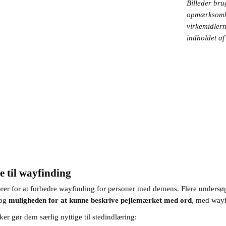
Billeder br
opmærksomhed
virkemidler
indholdet af
 til wayfinding
er for at forbedre wayfinding for personer med demens. Flere undersøgelse
 og
muligheden for at kunne beskrive pejlemærket med ord
, med wayf
er gør dem særlig nyttige til stedindlæring: