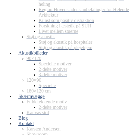
heling
Region Hovedstadens anbefalinger for Helende
Arkitektur
Kunst som positiv distraktion
Forskning i æstetik på SUH
Livet mellem stuerne
Støj og akustik
Støj og akustik på hospitaler
Støj og akustik på plejehjem
Akustikbilleder
90×120
Specielle motiver
2-delte motiver
3-delte motiver
120×90
Specielle
180×120 cm
Skærmvægge
Fulddækkende motiv
2-delte motiver
Kanvas stof
Blog
Kontakt
Karsten Andersen
Showroom