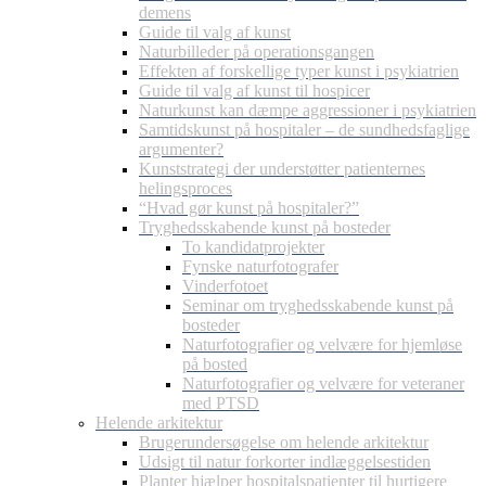
demens
Guide til valg af kunst
Naturbilleder på operationsgangen
Effekten af forskellige typer kunst i psykiatrien
Guide til valg af kunst til hospicer
Naturkunst kan dæmpe aggressioner i psykiatrien
Samtidskunst på hospitaler – de sundhedsfaglige
argumenter?
Kunststrategi der understøtter patienternes
helingsproces
“Hvad gør kunst på hospitaler?”
Tryghedsskabende kunst på bosteder
To kandidatprojekter
Fynske naturfotografer
Vinderfotoet
Seminar om tryghedsskabende kunst på
bosteder
Naturfotografier og velvære for hjemløse
på bosted
Naturfotografier og velvære for veteraner
med PTSD
Helende arkitektur
Brugerundersøgelse om helende arkitektur
Udsigt til natur forkorter indlæggelsestiden
Planter hjælper hospitalspatienter til hurtigere