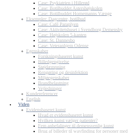
Case: Psykiatrien i Hillerød
Case: Botilbuddet Astershøjskolen
Case: Botilbuddet Hornemanns Vænge
Eksempler: Dagcentre, botilbud
Case: Café Paraplyen
Case: Aktivitetshuset i Svendborg Demensby
Case: Højskolen 5-kanten
Case: St. Dannesbo
Case: Veteranhjem Odense
Egenskaber
Forskningsbaseret kunst
Billedgengivelse
Støjdæmpning
Rengøring og desinfektion
Miljøegenskaber
Brandbelastning
Vejledninger
Kundereferencer
English
Viden
Evidensbaseret kunst
Hvad er evidensbaseret kunst
Hvilken kunst vælger patienter?
Fem anbefalinger til demensvenlig kunst
Brug af billeder til wayfinding for personer med