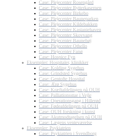
Case: Plejecenter Rosengård
Case: Plejecenter Rytterkasernen
Case: Plejecenter Birkebo
Case: Plejecenter Bauneparken
Case: Plejecenter Kildebakken
Case: Plejecenter Kastaniehaven
Case: Plejecenter Skovvang
Case: Plejecenter Baunehøj
Case: Plejecenter Othello
Case: Plejecenter Fanø
Case: Hospice Fyn
Eksempler: Hospitaler, klinikker
Case: Kolding Sygehus
Case: Grindsted Sygehus
Case: Gentofte Hospital
Case: Ærø Sygehus
Case: Kræftafdelingen på OUH
Case: Palliationsstue i Vejle
Case: Operationsgang i Hillerød
Case: Fødeafdelingen på OUH
Case: OUH forskning i kunst
Case: Akutmodtagelsen på OUH
Case: Lægens venteværelse
Eksempler: Psykiatrien
Case: Psykiatrien i Svendborg