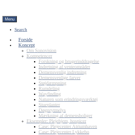
Menu
Search
Forside
Koncept
Om Sonovision
Kompetencer
Forskning og brugerinddragelse
Indretning af venteområder
Demensvenlig indretning
Demensvenlige farver
Støjdæmpning
Rumdeling
Wayfinding
Naturen som erindringsværktøj
Stueplanter
Døgnrytmelys
Mærkning af demensboliger
Eksempler: Plejehjem, hospicer
Case: Plejecenter Atriumhaven
Case: Plejecenter Lykkebo