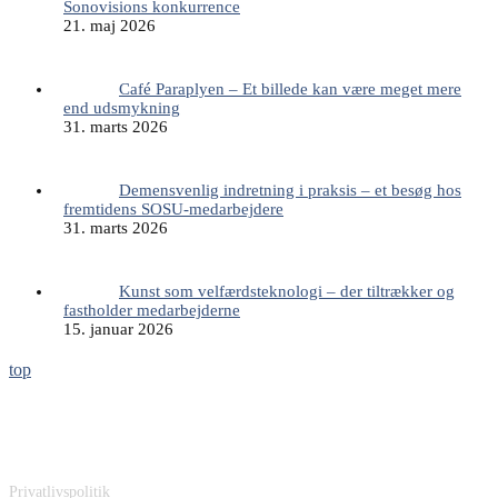
Sonovisions konkurrence
21. maj 2026
Café Paraplyen – Et billede kan være meget mere
end udsmykning
31. marts 2026
Demensvenlig indretning i praksis – et besøg hos
fremtidens SOSU-medarbejdere
31. marts 2026
Kunst som velfærdsteknologi – der tiltrækker og
fastholder medarbejderne
15. januar 2026
top
Sonovision ApS
Carit Etlars Vej 49
DK-5230 Odense M
Denmark
Privatlivspolitik