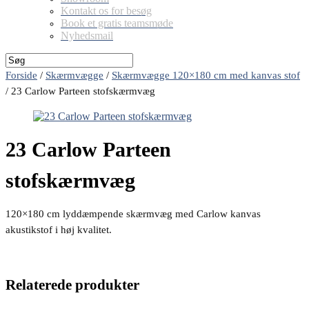
Kontakt os for besøg
Book et gratis teamsmøde
Nyhedsmail
Forside
/
Skærmvægge
/
Skærmvægge 120×180 cm med kanvas stof
/
23 Carlow Parteen stofskærmvæg
23 Carlow Parteen
stofskærmvæg
120×180 cm lyddæmpende skærmvæg med Carlow kanvas
akustikstof i høj kvalitet.
Relaterede produkter