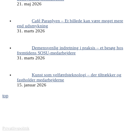
21. maj 2026
Café Paraplyen – Et billede kan være meget mere
end udsmykning
31. marts 2026
Demensvenlig indretning i praksis – et besøg hos
fremtidens SOSU-medarbejdere
31. marts 2026
Kunst som velfærdsteknologi – der tiltrækker og
fastholder medarbejderne
15. januar 2026
top
Sonovision ApS
Carit Etlars Vej 49
DK-5230 Odense M
Denmark
Privatlivspolitik