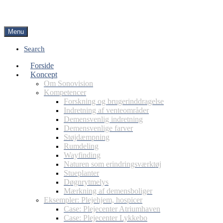
Menu
Search
Forside
Koncept
Om Sonovision
Kompetencer
Forskning og brugerinddragelse
Indretning af venteområder
Demensvenlig indretning
Demensvenlige farver
Støjdæmpning
Rumdeling
Wayfinding
Naturen som erindringsværktøj
Stueplanter
Døgnrytmelys
Mærkning af demensboliger
Eksempler: Plejehjem, hospicer
Case: Plejecenter Atriumhaven
Case: Plejecenter Lykkebo