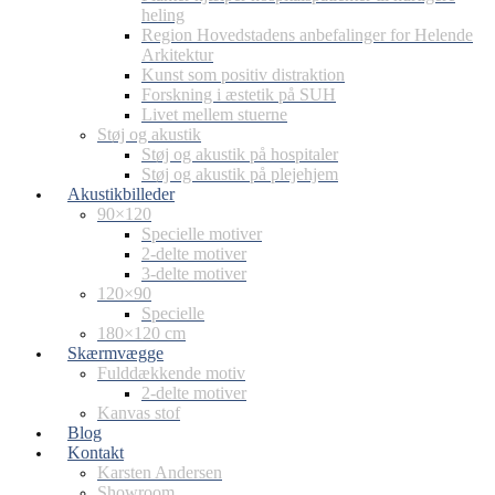
heling
Region Hovedstadens anbefalinger for Helende
Arkitektur
Kunst som positiv distraktion
Forskning i æstetik på SUH
Livet mellem stuerne
Støj og akustik
Støj og akustik på hospitaler
Støj og akustik på plejehjem
Akustikbilleder
90×120
Specielle motiver
2-delte motiver
3-delte motiver
120×90
Specielle
180×120 cm
Skærmvægge
Fulddækkende motiv
2-delte motiver
Kanvas stof
Blog
Kontakt
Karsten Andersen
Showroom