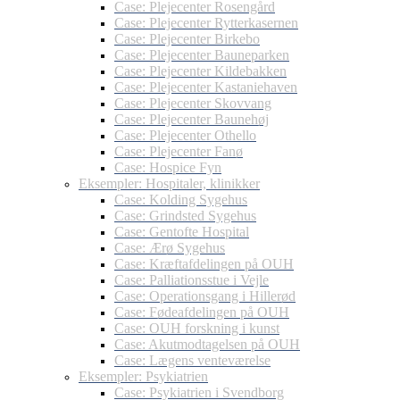
Case: Plejecenter Rosengård
Case: Plejecenter Rytterkasernen
Case: Plejecenter Birkebo
Case: Plejecenter Bauneparken
Case: Plejecenter Kildebakken
Case: Plejecenter Kastaniehaven
Case: Plejecenter Skovvang
Case: Plejecenter Baunehøj
Case: Plejecenter Othello
Case: Plejecenter Fanø
Case: Hospice Fyn
Eksempler: Hospitaler, klinikker
Case: Kolding Sygehus
Case: Grindsted Sygehus
Case: Gentofte Hospital
Case: Ærø Sygehus
Case: Kræftafdelingen på OUH
Case: Palliationsstue i Vejle
Case: Operationsgang i Hillerød
Case: Fødeafdelingen på OUH
Case: OUH forskning i kunst
Case: Akutmodtagelsen på OUH
Case: Lægens venteværelse
Eksempler: Psykiatrien
Case: Psykiatrien i Svendborg