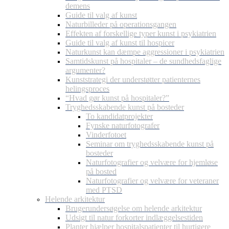
demens
Guide til valg af kunst
Naturbilleder på operationsgangen
Effekten af forskellige typer kunst i psykiatrien
Guide til valg af kunst til hospicer
Naturkunst kan dæmpe aggressioner i psykiatrien
Samtidskunst på hospitaler – de sundhedsfaglige
argumenter?
Kunststrategi der understøtter patienternes
helingsproces
“Hvad gør kunst på hospitaler?”
Tryghedsskabende kunst på bosteder
To kandidatprojekter
Fynske naturfotografer
Vinderfotoet
Seminar om tryghedsskabende kunst på
bosteder
Naturfotografier og velvære for hjemløse
på bosted
Naturfotografier og velvære for veteraner
med PTSD
Helende arkitektur
Brugerundersøgelse om helende arkitektur
Udsigt til natur forkorter indlæggelsestiden
Planter hjælper hospitalspatienter til hurtigere