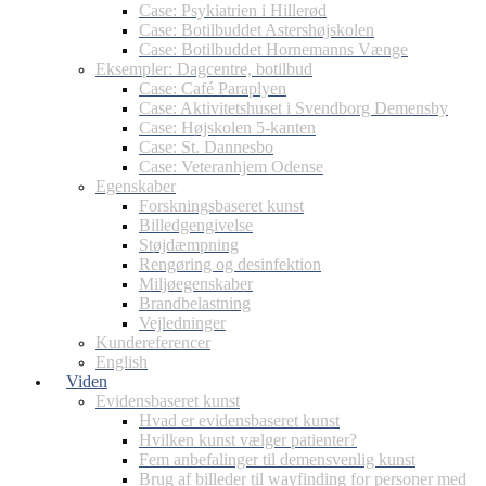
Case: Psykiatrien i Hillerød
Case: Botilbuddet Astershøjskolen
Case: Botilbuddet Hornemanns Vænge
Eksempler: Dagcentre, botilbud
Case: Café Paraplyen
Case: Aktivitetshuset i Svendborg Demensby
Case: Højskolen 5-kanten
Case: St. Dannesbo
Case: Veteranhjem Odense
Egenskaber
Forskningsbaseret kunst
Billedgengivelse
Støjdæmpning
Rengøring og desinfektion
Miljøegenskaber
Brandbelastning
Vejledninger
Kundereferencer
English
Viden
Evidensbaseret kunst
Hvad er evidensbaseret kunst
Hvilken kunst vælger patienter?
Fem anbefalinger til demensvenlig kunst
Brug af billeder til wayfinding for personer med