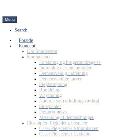
Menu
Search
Forside
Koncept
Om Sonovision
Kompetencer
Forskning og brugerinddragelse
Indretning af venteområder
Demensvenlig indretning
Demensvenlige farver
Støjdæmpning
Rumdeling
Wayfinding
Naturen som erindringsværktøj
Stueplanter
Døgnrytmelys
Mærkning af demensboliger
Eksempler: Plejehjem, hospicer
Case: Plejecenter Atriumhaven
Case: Plejecenter Lykkebo