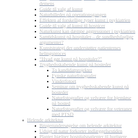
demens
Guide til valg af kunst
Naturbilleder på operationsgangen
Effekten af forskellige typer kunst i psykiatrien
Guide til valg af kunst til hospicer
Naturkunst kan dæmpe aggressioner i psykiatrien
Samtidskunst på hospitaler – de sundhedsfaglige
argumenter?
Kunststrategi der understøtter patienternes
helingsproces
“Hvad gør kunst på hospitaler?”
Tryghedsskabende kunst på bosteder
To kandidatprojekter
Fynske naturfotografer
Vinderfotoet
Seminar om tryghedsskabende kunst på
bosteder
Naturfotografier og velvære for hjemløse
på bosted
Naturfotografier og velvære for veteraner
med PTSD
Helende arkitektur
Brugerundersøgelse om helende arkitektur
Udsigt til natur forkorter indlæggelsestiden
Planter hjælper hospitalspatienter til hurtigere