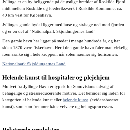
Jyllinge er en by beliggende på de østlige bredder af Roskilde Fjord
midt mellem Roskilde og Frederiksværk i Roskilde Kommune, ca.
40 km vest for København.
Jyllinges gamle bydel ligger med huse og stråtage ned mod fjorden
og er en del af ”Nationalpark Skjoldungernes land”.
Den gamle havn har ligget på stedet i mange hundrede år, og har
siden 1870 være fiskerhavn. Her i den gamle havn føler man virkelig
roen sænke sig i hele kroppen, når solen nærmer sig horisonten.
Nationalpark Skjoldungernes Land
Helende kunst til hospitaler og plejehjem
Motivet fra Jyllinge Havn er typisk for Sonovisions udvalg af
behagelige og stressreducerende motiver. Det befinder sig inden for
kategorien af helende kunst eller
helende kunst
(evidensbaseret
kunst), som som fremmer både velvære og helingsprocessen.
Relaterede produkter