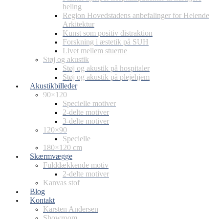
heling
Region Hovedstadens anbefalinger for Helende
Arkitektur
Kunst som positiv distraktion
Forskning i æstetik på SUH
Livet mellem stuerne
Støj og akustik
Støj og akustik på hospitaler
Støj og akustik på plejehjem
Akustikbilleder
90×120
Specielle motiver
2-delte motiver
3-delte motiver
120×90
Specielle
180×120 cm
Skærmvægge
Fulddækkende motiv
2-delte motiver
Kanvas stof
Blog
Kontakt
Karsten Andersen
Showroom