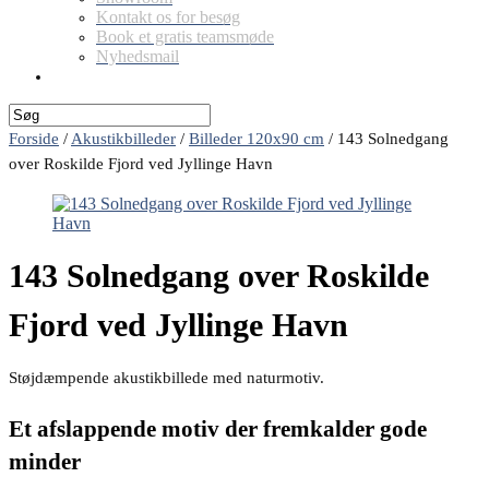
Kontakt os for besøg
Book et gratis teamsmøde
Nyhedsmail
Forside
/
Akustikbilleder
/
Billeder 120x90 cm
/
143 Solnedgang
over Roskilde Fjord ved Jyllinge Havn
143 Solnedgang over Roskilde
Fjord ved Jyllinge Havn
Støjdæmpende akustikbillede med naturmotiv.
Et afslappende motiv der fremkalder gode
minder