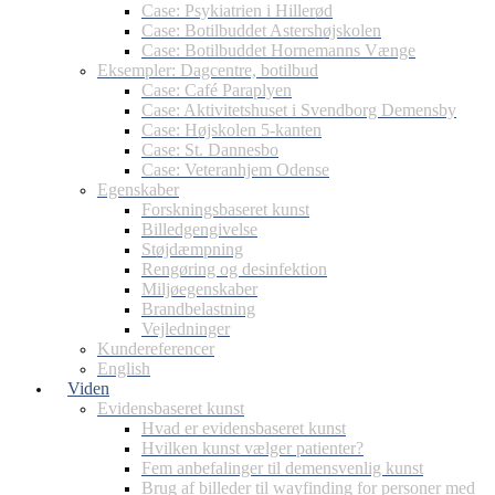
Case: Psykiatrien i Hillerød
Case: Botilbuddet Astershøjskolen
Case: Botilbuddet Hornemanns Vænge
Eksempler: Dagcentre, botilbud
Case: Café Paraplyen
Case: Aktivitetshuset i Svendborg Demensby
Case: Højskolen 5-kanten
Case: St. Dannesbo
Case: Veteranhjem Odense
Egenskaber
Forskningsbaseret kunst
Billedgengivelse
Støjdæmpning
Rengøring og desinfektion
Miljøegenskaber
Brandbelastning
Vejledninger
Kundereferencer
English
Viden
Evidensbaseret kunst
Hvad er evidensbaseret kunst
Hvilken kunst vælger patienter?
Fem anbefalinger til demensvenlig kunst
Brug af billeder til wayfinding for personer med