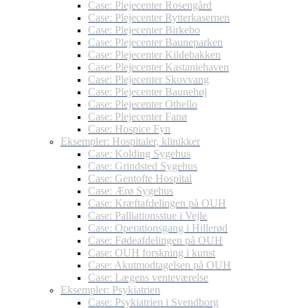
Case: Plejecenter Rosengård
Case: Plejecenter Rytterkasernen
Case: Plejecenter Birkebo
Case: Plejecenter Bauneparken
Case: Plejecenter Kildebakken
Case: Plejecenter Kastaniehaven
Case: Plejecenter Skovvang
Case: Plejecenter Baunehøj
Case: Plejecenter Othello
Case: Plejecenter Fanø
Case: Hospice Fyn
Eksempler: Hospitaler, klinikker
Case: Kolding Sygehus
Case: Grindsted Sygehus
Case: Gentofte Hospital
Case: Ærø Sygehus
Case: Kræftafdelingen på OUH
Case: Palliationsstue i Vejle
Case: Operationsgang i Hillerød
Case: Fødeafdelingen på OUH
Case: OUH forskning i kunst
Case: Akutmodtagelsen på OUH
Case: Lægens venteværelse
Eksempler: Psykiatrien
Case: Psykiatrien i Svendborg