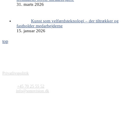
31. marts 2026
Kunst som velfærdsteknologi – der tiltrækker og
fastholder medarbejderne
15. januar 2026
top
Sonovision ApS
Carit Etlars Vej 49
DK-5230 Odense M
Denmark
Privatlivspolitik
Kontakt
Telefon:
+45 70 25 55 52
E-mail:
info@sonovision.dk
CVR og Bank
CVR: DK26719623
Bankkonto: 3409 13298939
Sonovision ApS - Tryghedsskabende kunst og helende arkitektur på
hospitaler, plejehjem, bosteder og venteværelser