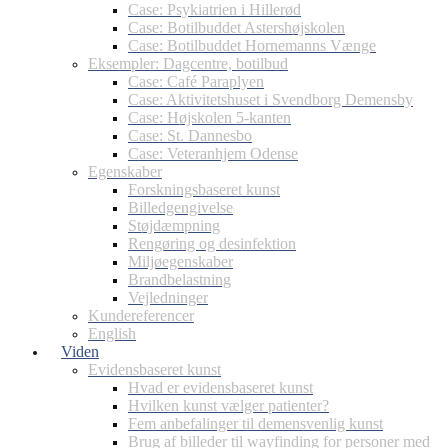
Case: Psykiatrien i Hillerød
Case: Botilbuddet Astershøjskolen
Case: Botilbuddet Hornemanns Vænge
Eksempler: Dagcentre, botilbud
Case: Café Paraplyen
Case: Aktivitetshuset i Svendborg Demensby
Case: Højskolen 5-kanten
Case: St. Dannesbo
Case: Veteranhjem Odense
Egenskaber
Forskningsbaseret kunst
Billedgengivelse
Støjdæmpning
Rengøring og desinfektion
Miljøegenskaber
Brandbelastning
Vejledninger
Kundereferencer
English
Viden
Evidensbaseret kunst
Hvad er evidensbaseret kunst
Hvilken kunst vælger patienter?
Fem anbefalinger til demensvenlig kunst
Brug af billeder til wayfinding for personer med