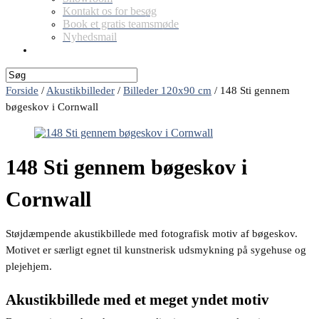
Kontakt os for besøg
Book et gratis teamsmøde
Nyhedsmail
Forside
/
Akustikbilleder
/
Billeder 120x90 cm
/
148 Sti gennem
bøgeskov i Cornwall
148 Sti gennem bøgeskov i
Cornwall
Støjdæmpende akustikbillede med fotografisk motiv af bøgeskov.
Motivet er særligt egnet til kunstnerisk udsmykning på sygehuse og
plejehjem.
Akustikbillede med et meget yndet motiv