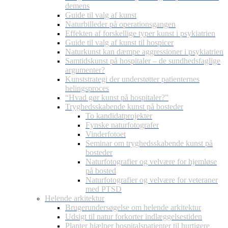
demens
Guide til valg af kunst
Naturbilleder på operationsgangen
Effekten af forskellige typer kunst i psykiatrien
Guide til valg af kunst til hospicer
Naturkunst kan dæmpe aggressioner i psykiatrien
Samtidskunst på hospitaler – de sundhedsfaglige
argumenter?
Kunststrategi der understøtter patienternes
helingsproces
“Hvad gør kunst på hospitaler?”
Tryghedsskabende kunst på bosteder
To kandidatprojekter
Fynske naturfotografer
Vinderfotoet
Seminar om tryghedsskabende kunst på
bosteder
Naturfotografier og velvære for hjemløse
på bosted
Naturfotografier og velvære for veteraner
med PTSD
Helende arkitektur
Brugerundersøgelse om helende arkitektur
Udsigt til natur forkorter indlæggelsestiden
Planter hjælper hospitalspatienter til hurtigere