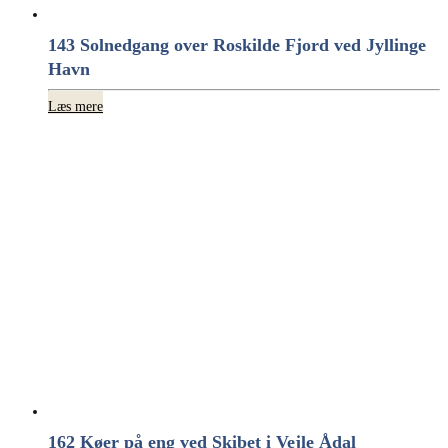
143 Solnedgang over Roskilde Fjord ved Jyllinge
Havn
Læs mere
162 Køer på eng ved Skibet i Vejle Ådal