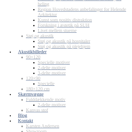
heling
Region Hovedstadens anbefalinger for Helende
Arkitektur
Kunst som positiv distraktion
Forskning i æstetik på SUH
Livet mellem stuerne
Støj og akustik
Støj og akustik på hospitaler
Støj og akustik på plejehjem
Akustikbilleder
90×120
Specielle motiver
2-delte motiver
3-delte motiver
120×90
Specielle
180×120 cm
Skærmvægge
Fulddækkende motiv
2-delte motiver
Kanvas stof
Blog
Kontakt
Karsten Andersen
Showroom