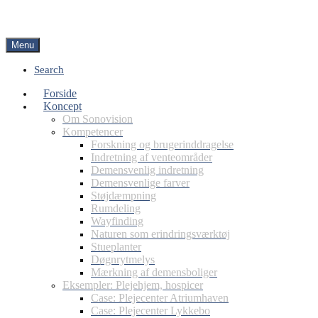
Menu
Search
Forside
Koncept
Om Sonovision
Kompetencer
Forskning og brugerinddragelse
Indretning af venteområder
Demensvenlig indretning
Demensvenlige farver
Støjdæmpning
Rumdeling
Wayfinding
Naturen som erindringsværktøj
Stueplanter
Døgnrytmelys
Mærkning af demensboliger
Eksempler: Plejehjem, hospicer
Case: Plejecenter Atriumhaven
Case: Plejecenter Lykkebo