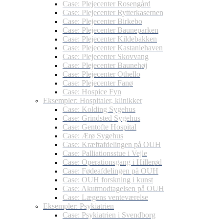
Case: Plejecenter Rosengård
Case: Plejecenter Rytterkasernen
Case: Plejecenter Birkebo
Case: Plejecenter Bauneparken
Case: Plejecenter Kildebakken
Case: Plejecenter Kastaniehaven
Case: Plejecenter Skovvang
Case: Plejecenter Baunehøj
Case: Plejecenter Othello
Case: Plejecenter Fanø
Case: Hospice Fyn
Eksempler: Hospitaler, klinikker
Case: Kolding Sygehus
Case: Grindsted Sygehus
Case: Gentofte Hospital
Case: Ærø Sygehus
Case: Kræftafdelingen på OUH
Case: Palliationsstue i Vejle
Case: Operationsgang i Hillerød
Case: Fødeafdelingen på OUH
Case: OUH forskning i kunst
Case: Akutmodtagelsen på OUH
Case: Lægens venteværelse
Eksempler: Psykiatrien
Case: Psykiatrien i Svendborg