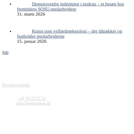
Demensvenlig indretning i praksis – et besøg hos
fremtidens SOSU-medarbejdere
31. marts 2026
Kunst som velfærdsteknologi – der tiltrækker og
fastholder medarbejderne
15. januar 2026
top
Sonovision ApS
Carit Etlars Vej 49
DK-5230 Odense M
Denmark
Privatlivspolitik
Kontakt
Telefon:
+45 70 25 55 52
E-mail:
info@sonovision.dk
CVR og Bank
CVR: DK26719623
Bankkonto: 3409 13298939
Sonovision ApS - Tryghedsskabende kunst og helende arkitektur på