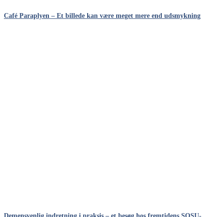
Café Paraplyen – Et billede kan være meget mere end udsmykning
Demensvenlig indretning i praksis – et besøg hos fremtidens SOSU-