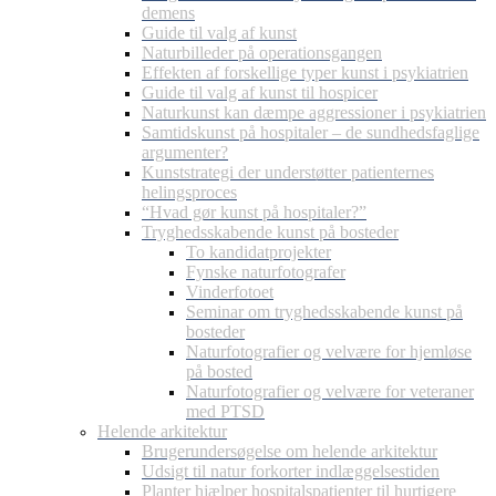
demens
Guide til valg af kunst
Naturbilleder på operationsgangen
Effekten af forskellige typer kunst i psykiatrien
Guide til valg af kunst til hospicer
Naturkunst kan dæmpe aggressioner i psykiatrien
Samtidskunst på hospitaler – de sundhedsfaglige
argumenter?
Kunststrategi der understøtter patienternes
helingsproces
“Hvad gør kunst på hospitaler?”
Tryghedsskabende kunst på bosteder
To kandidatprojekter
Fynske naturfotografer
Vinderfotoet
Seminar om tryghedsskabende kunst på
bosteder
Naturfotografier og velvære for hjemløse
på bosted
Naturfotografier og velvære for veteraner
med PTSD
Helende arkitektur
Brugerundersøgelse om helende arkitektur
Udsigt til natur forkorter indlæggelsestiden
Planter hjælper hospitalspatienter til hurtigere