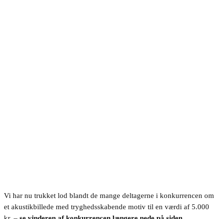
Vi har nu trukket lod blandt de mange deltagerne i konkurrencen om
et akustikbillede med tryghedsskabende motiv til en værdi af 5.000
kr. –
se vinderen af konkurrencen længere nede på siden.