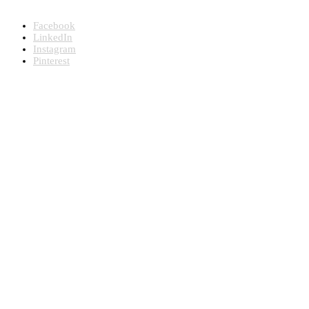
hospitaler, plejehjem, bosteder og venteværelser
Facebook
LinkedIn
Instagram
Pinterest