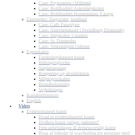
Case: Psykiatrien i Hillerød
Case: Botilbuddet Astershøjskolen
Case: Botilbuddet Hornemanns Vænge
Eksempler: Dagcentre, botilbud
Case: Café Paraplyen
Case: Aktivitetshuset i Svendborg Demensby
Case: Højskolen 5-kanten
Case: St. Dannesbo
Case: Veteranhjem Odense
Egenskaber
Forskningsbaseret kunst
Billedgengivelse
Støjdæmpning
Rengøring og desinfektion
Miljøegenskaber
Brandbelastning
Vejledninger
Kundereferencer
English
Viden
Evidensbaseret kunst
Hvad er evidensbaseret kunst
Hvilken kunst vælger patienter?
Fem anbefalinger til demensvenlig kunst
Brug af billeder til wayfinding for personer med