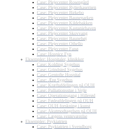
Case: Plejecenter Rosengård
Case: Plejecenter Rytterkasernen
Case: Plejecenter Birkebo
Case: Plejecenter Bauneparken
Case: Plejecenter Kildebakken
Case: Plejecenter Kastaniehaven
Case: Plejecenter Skovvang
Case: Plejecenter Baunehøj
Case: Plejecenter Othello
Case: Plejecenter Fanø
Case: Hospice Fyn
Eksempler: Hospitaler, klinikker
Case: Kolding Sygehus
Case: Grindsted Sygehus
Case: Gentofte Hospital
Case: Ærø Sygehus
Case: Kræftafdelingen på OUH
Case: Palliationsstue i Vejle
Case: Operationsgang i Hillerød
Case: Fødeafdelingen på OUH
Case: OUH forskning i kunst
Case: Akutmodtagelsen på OUH
Case: Lægens venteværelse
Eksempler: Psykiatrien
Case: Psykiatrien i Svendborg