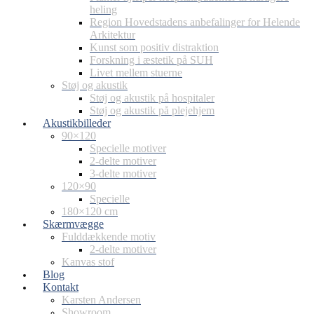
heling
Region Hovedstadens anbefalinger for Helende
Arkitektur
Kunst som positiv distraktion
Forskning i æstetik på SUH
Livet mellem stuerne
Støj og akustik
Støj og akustik på hospitaler
Støj og akustik på plejehjem
Akustikbilleder
90×120
Specielle motiver
2-delte motiver
3-delte motiver
120×90
Specielle
180×120 cm
Skærmvægge
Fulddækkende motiv
2-delte motiver
Kanvas stof
Blog
Kontakt
Karsten Andersen
Showroom