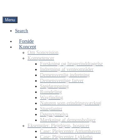
Menu
Search
Forside
Koncept
Om Sonovision
Kompetencer
Forskning og brugerinddragelse
Indretning af venteområder
Demensvenlig indretning
Demensvenlige farver
Støjdæmpning
Rumdeling
Wayfinding
Naturen som erindringsværktøj
Stueplanter
Døgnrytmelys
Mærkning af demensboliger
Eksempler: Plejehjem, hospicer
Case: Plejecenter Atriumhaven
Case: Plejecenter Lykkebo